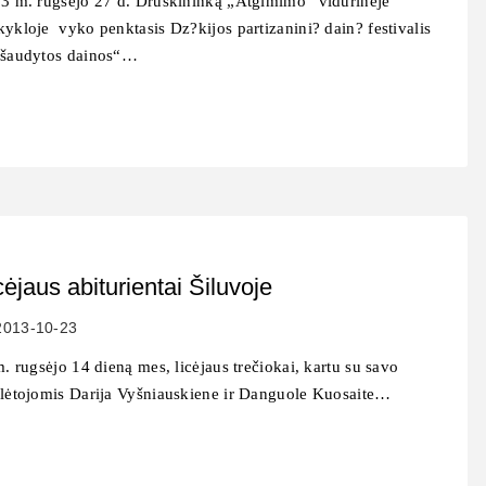
3 m. rugsėjo 27 d. Druskininką „Atgimimo“ vidurinėje
ykloje vyko penktasis Dz?kijos partizanini? dain? festivalis
šaudytos dainos“…
cėjaus abiturientai Šiluvoje
2013-10-23
m. rugsėjo 14 dieną mes, licėjaus trečiokai, kartu su savo
lėtojomis Darija Vyšniauskiene ir Danguole Kuosaite…