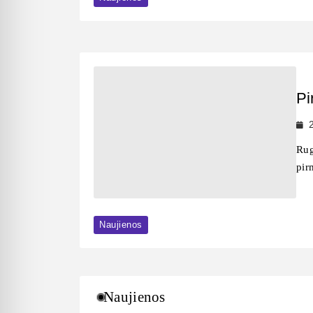
Pi
Rug
pir
Naujienos
Naujienos