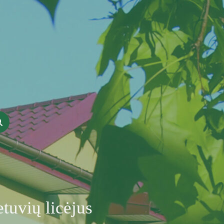
tuvių licėjus