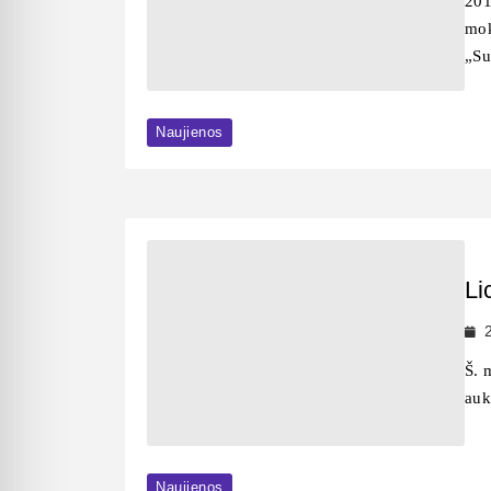
201
mok
„Su
Naujienos
Li
Š. 
auk
Naujienos