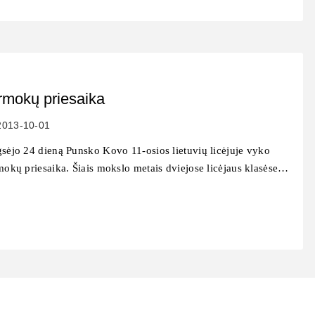
rmokų priesaika
2013-10-01
sėjo 24 dieną Punsko Kovo 11-osios lietuvių licėjuje vyko
mokų priesaika. Šiais mokslo metais dviejose licėjaus klasėse…