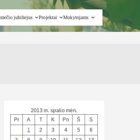
mečio jubiliejus
Projektai
Mokytojams
2013 m. spalio mėn.
Pr
A
T
K
Pn
Š
S
1
2
3
4
5
6