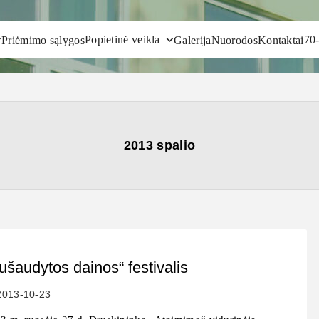
Popietinė veikla
70-
Priėmimo sąlygos
Galerija
Nuorodos
Kontaktai
2013 spalio
ušaudytos dainos“ festivalis
2013-10-23