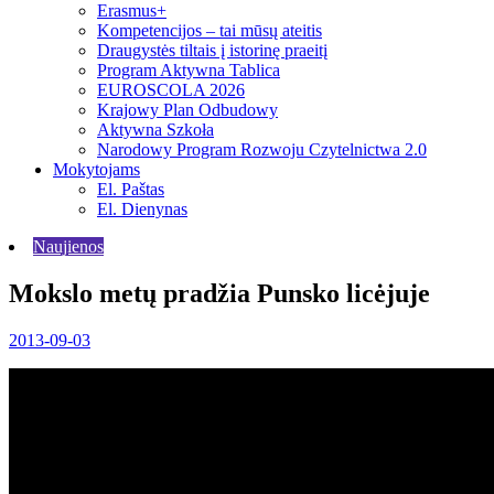
Erasmus+
Kompetencijos – tai mūsų ateitis
Draugystės tiltais į istorinę praeitį
Program Aktywna Tablica
EUROSCOLA 2026
Krajowy Plan Odbudowy
Aktywna Szkoła
Narodowy Program Rozwoju Czytelnictwa 2.0
Mokytojams
El. Paštas
El. Dienynas
Naujienos
Mokslo metų pradžia Punsko licėjuje
2013-09-03