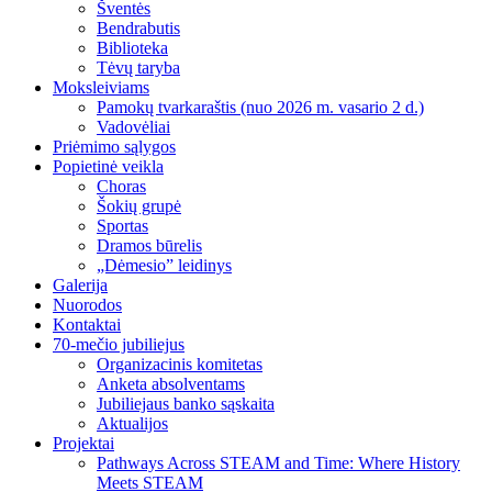
Šventės
Bendrabutis
Biblioteka
Tėvų taryba
Moksleiviams
Pamokų tvarkaraštis (nuo 2026 m. vasario 2 d.)
Vadovėliai
Priėmimo sąlygos
Popietinė veikla
Choras
Šokių grupė
Sportas
Dramos būrelis
„Dėmesio” leidinys
Galerija
Nuorodos
Kontaktai
70-mečio jubiliejus
Organizacinis komitetas
Anketa absolventams
Jubiliejaus banko sąskaita
Aktualijos
Projektai
Pathways Across STEAM and Time: Where History
Meets STEAM