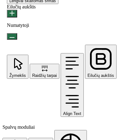
Lengvai skaitomas šriftas
Eilučių aukštis
Numatytoji
Žymeklis
Raidžių tarpai
Eilučių aukštis
Align Text
Spalvų moduliai