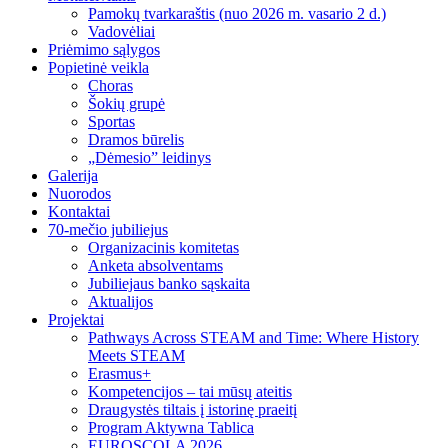
Pamokų tvarkaraštis (nuo 2026 m. vasario 2 d.)
Vadovėliai
Priėmimo sąlygos
Popietinė veikla
Choras
Šokių grupė
Sportas
Dramos būrelis
„Dėmesio” leidinys
Galerija
Nuorodos
Kontaktai
70-mečio jubiliejus
Organizacinis komitetas
Anketa absolventams
Jubiliejaus banko sąskaita
Aktualijos
Projektai
Pathways Across STEAM and Time: Where History
Meets STEAM
Erasmus+
Kompetencijos – tai mūsų ateitis
Draugystės tiltais į istorinę praeitį
Program Aktywna Tablica
EUROSCOLA 2026