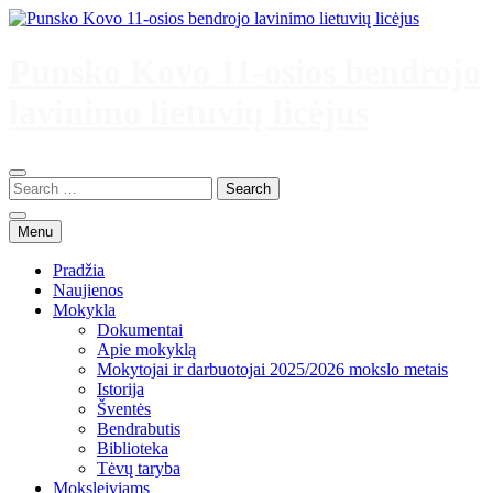
Skip
to
content
Punsko Kovo 11-osios bendrojo
lavinimo lietuvių licėjus
Menu
Pradžia
Naujienos
Mokykla
Dokumentai
Apie mokyklą
Mokytojai ir darbuotojai 2025/2026 mokslo metais
Istorija
Šventės
Bendrabutis
Biblioteka
Tėvų taryba
Moksleiviams