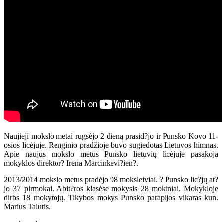
Naujieji mokslo metai rugsėjo 2 dieną prasid?jo ir Punsko Kovo 11-
osios licėjuje. Renginio pradžioje buvo sugiedotas Lietuvos himnas.
Apie naujus mokslo metus Punsko lietuvių licėjuje pasakoja
mokyklos direktor? Irena Marcinkevi?ien?.
2013/2014 mokslo metus pradėjo 98 moksleiviai. ? Punsko lic?jų at?
jo 37 pirmokai. Abit?ros klasėse mokysis 28 mokiniai. Mokykloje
dirbs 18 mokytojų. Tikybos mokys Punsko parapijos vikaras kun.
Marius Talutis.