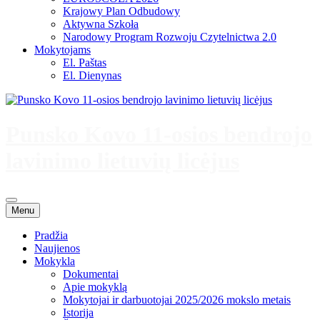
Krajowy Plan Odbudowy
Aktywna Szkoła
Narodowy Program Rozwoju Czytelnictwa 2.0
Mokytojams
El. Paštas
El. Dienynas
Punsko Kovo 11-osios bendrojo
lavinimo lietuvių licėjus
Menu
Pradžia
Naujienos
Mokykla
Dokumentai
Apie mokyklą
Mokytojai ir darbuotojai 2025/2026 mokslo metais
Istorija