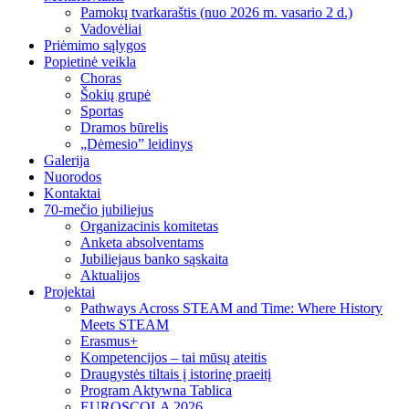
Pamokų tvarkaraštis (nuo 2026 m. vasario 2 d.)
Vadovėliai
Priėmimo sąlygos
Popietinė veikla
Choras
Šokių grupė
Sportas
Dramos būrelis
„Dėmesio” leidinys
Galerija
Nuorodos
Kontaktai
70-mečio jubiliejus
Organizacinis komitetas
Anketa absolventams
Jubiliejaus banko sąskaita
Aktualijos
Projektai
Pathways Across STEAM and Time: Where History
Meets STEAM
Erasmus+
Kompetencijos – tai mūsų ateitis
Draugystės tiltais į istorinę praeitį
Program Aktywna Tablica
EUROSCOLA 2026