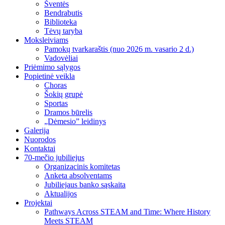
Šventės
Bendrabutis
Biblioteka
Tėvų taryba
Moksleiviams
Pamokų tvarkaraštis (nuo 2026 m. vasario 2 d.)
Vadovėliai
Priėmimo sąlygos
Popietinė veikla
Choras
Šokių grupė
Sportas
Dramos būrelis
„Dėmesio” leidinys
Galerija
Nuorodos
Kontaktai
70-mečio jubiliejus
Organizacinis komitetas
Anketa absolventams
Jubiliejaus banko sąskaita
Aktualijos
Projektai
Pathways Across STEAM and Time: Where History
Meets STEAM