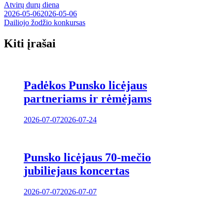
Atvirų durų diena
tarp
2026-05-06
2026-05-06
įrašų
Dailiojo žodžio konkursas
Kiti įrašai
Padėkos Punsko licėjaus
partneriams ir rėmėjams
2026-07-07
2026-07-24
Punsko licėjaus 70-mečio
jubiliejaus koncertas
2026-07-07
2026-07-07