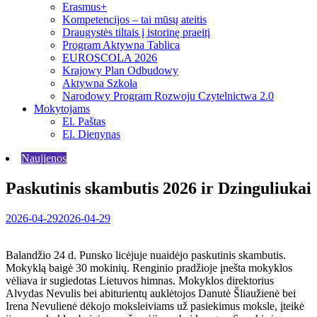
Erasmus+
Kompetencijos – tai mūsų ateitis
Draugystės tiltais į istorinę praeitį
Program Aktywna Tablica
EUROSCOLA 2026
Krajowy Plan Odbudowy
Aktywna Szkoła
Narodowy Program Rozwoju Czytelnictwa 2.0
Mokytojams
El. Paštas
El. Dienynas
Naujienos
Paskutinis skambutis 2026 ir Dzinguliukai
2026-04-29
2026-04-29
Balandžio 24 d. Punsko licėjuje nuaidėjo paskutinis skambutis.
Mokyklą baigė 30 mokinių. Renginio pradžioje įnešta mokyklos
vėliava ir sugiedotas Lietuvos himnas. Mokyklos direktorius
Alvydas Nevulis bei abiturientų auklėtojos Danutė Šliaužienė bei
Irena Nevulienė dėkojo moksleiviams už pasiekimus moksle, įteikė