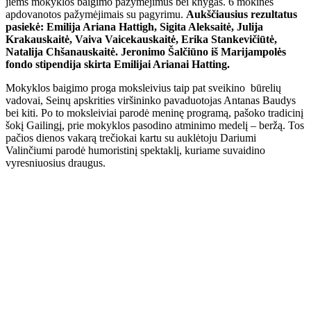
jiems mokyklos baigimo pažymėjimus bei knygas. 6 mokinės
apdovanotos pažymėjimais su pagyrimu.
Aukščiausius rezultatus
pasiekė: Emilija Ariana Hattigh, Sigita Aleksaitė, Julija
Krakauskaitė, Vaiva Vaicekauskaitė, Erika Stankevičiūtė,
Natalija Chšanauskaitė. Jeronimo Šalčiūno iš Marijampolės
fondo stipendija skirta Emilijai Arianai Hatting.
Mokyklos baigimo proga moksleivius taip pat sveikino būrelių
vadovai, Seinų apskrities viršininko pavaduotojas Antanas Baudys
bei kiti. Po to moksleiviai parodė meninę programą, pašoko tradicinį
šokį Gailingį, prie mokyklos pasodino atminimo medelį – beržą. Tos
pačios dienos vakarą trečiokai kartu su auklėtoju Dariumi
Valinčiumi parodė humoristinį spektaklį, kuriame suvaidino
vyresniuosius draugus.