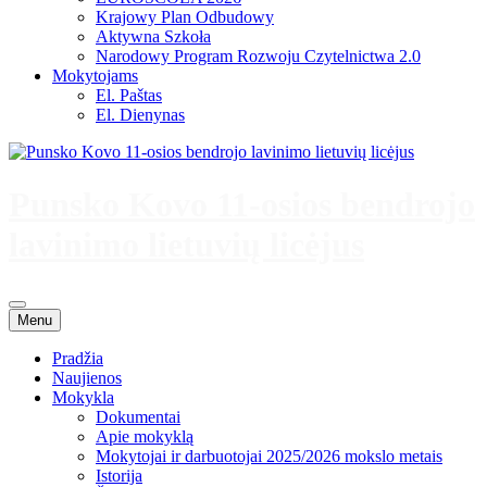
Krajowy Plan Odbudowy
Aktywna Szkoła
Narodowy Program Rozwoju Czytelnictwa 2.0
Mokytojams
El. Paštas
El. Dienynas
Punsko Kovo 11-osios bendrojo
lavinimo lietuvių licėjus
Menu
Pradžia
Naujienos
Mokykla
Dokumentai
Apie mokyklą
Mokytojai ir darbuotojai 2025/2026 mokslo metais
Istorija