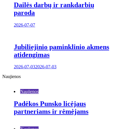
Dailės darbų ir rankdarbių
paroda
2026-07-07
Jubiliejinio paminklinio akmens
atidengimas
2026-07-03
2026-07-03
Naujienos
Naujienos
Padėkos Punsko licėjaus
partneriams ir rėmėjams
Naujienos