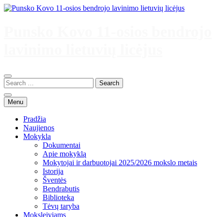
Skip
to
content
Punsko Kovo 11-osios bendrojo
lavinimo lietuvių licėjus
Menu
Pradžia
Naujienos
Mokykla
Dokumentai
Apie mokyklą
Mokytojai ir darbuotojai 2025/2026 mokslo metais
Istorija
Šventės
Bendrabutis
Biblioteka
Tėvų taryba
Moksleiviams