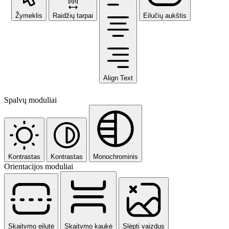
Žymeklis
Raidžių tarpai
Eilučių aukštis
Align Text
Spalvų moduliai
Kontrastas
Kontrastas
Monochrominis
Orientacijos moduliai
Skaitymo eilutė
Skaitymo kaukė
Slėpti vaizdus