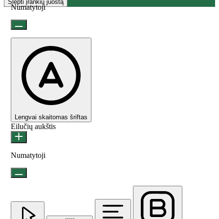
Slėpti įrankių juostą
Numatytoji
Lengvai skaitomas šriftas
Eilučių aukštis
Numatytoji